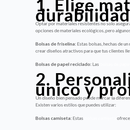
1. Elige mat
durabilida
Optar por materiales resistentes no solo asegura
opciones de materiales ecológicos, pero algun
Bolsas de friselina
: Estas bolsas, hechas de un
crear diseños atractivos para que tus clientes ll
Bolsas de papel reciclado
: Las
bolsas de pape
2. Personal
único y pro
Un diseño bien pensado puede marcar la diferenci
Existen varios estilos que puedes utilizar:
Bolsas camiseta
: Estas
bolsas camiseta
ofrecen