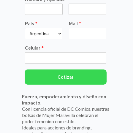
N
A
o
p
País
*
Mail
*
m
e
b
l
r
l
e
i
d
Celular
*
o
s
Cotizar
Fuerza, empoderamiento y diseño con
impacto.
Con licencia oficial de DC Comics, nuestras
bolsas de Mujer Maravilla celebran el
poder femenino con estilo.
Ideales para acciones de branding,