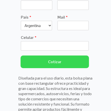
N
A
o
p
País
*
Mail
*
m
e
b
l
r
l
e
i
d
Celular
*
o
s
Cotizar
Diseñada para el uso diario, esta bolsa plana
con base rectangular ofrece practicidad y
gran capacidad. Su estructura es ideal para
supermercados, autoservicios, ferias y todo
tipo de comercios que necesiten una
solución resistente y funcional. Su formato
permite apilar productos fácilmente y